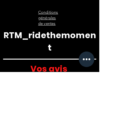
Conditions
générales
de ventes
RTM_ridethemomen
t
Vos avis
Formulaire de
satisfaction
TÉMOIGNAGES